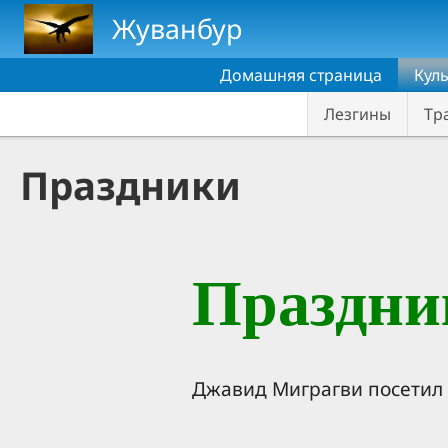
Skip to main content
Жуванбур
Домашняя страница
Кул
Лезгины
Тр
Праздники
Праздни
Джавид Миграгви посетил 