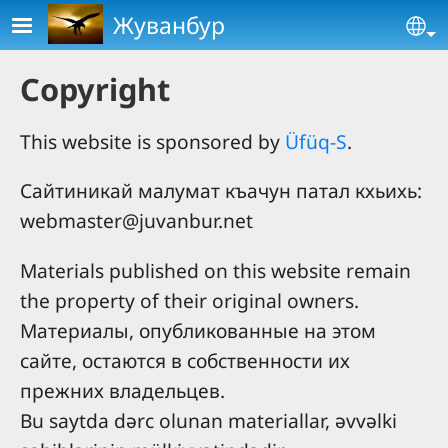
Skip to main content
Жуванбур
Se
Copyright
This website is sponsored by
Üfüq-S
.
Сайтиникай малумат къачун патал кхьихь:
webmaster@juvanbur.net
Materials published on this website remain
the property of their original owners.
Материалы, опубликованные на этом
сайте, остаются в собственности их
прежних владельцев.
Bu saytda dərc olunan materiallar, əvvəlki