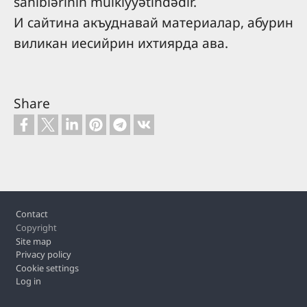
sahiblərinin mülkiyyətindədir.
И сайтина акъуднавай материалар, абурин
виликан иесийрин ихтиярда ава.
Share
Footer
Contact
Copyright
Site map
Privacy policy
Cookie settings
Log in