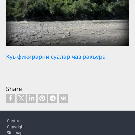
Куь фикирарни суалар чаз ракъура
Share
Footer
Contact
Copyright
Site map