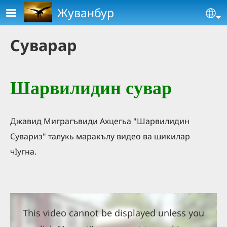
Skip to main content
Жуванбур
Se
Суварар
Шарвилидин сувар
Джавид Миграгъвиди Ахцегьа "Шарвилидин
Сувариз" талукь маракълу видео ва шикилар
чIугна.
This video cannot be displayed unless you