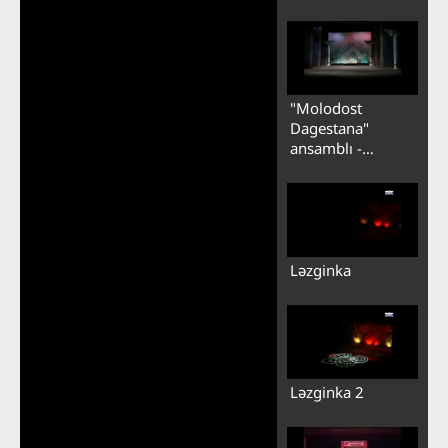
Ləzginka 4
"Molodost
Dagestana"
ansamblı -
Ləzginka 5
Ləzginka
Ləzginka 2