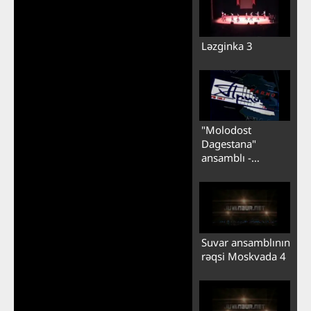
Ləzginka 3
"Molodost
Dagestana"
ansamblı -
Ləzginka 1
Suvar ansamblının
rəqsi Moskvada 4